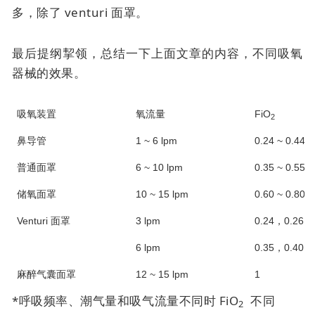
多，除了
venturi 面罩
。
最后提纲挈领，总结一下上面文章的内容，不同吸氧
器械的效果。
吸氧装置
氧流量
FiO
2
鼻导管
1 ~ 6 lpm
0.24 ~ 0.44*
普通面罩
6 ~ 10 lpm
0.35 ~ 0.55*
储氧面罩
10 ~ 15 lpm
0.60 ~ 0.80*
Venturi 面罩
3 lpm
0.24，0.26，0
6 lpm
0.35，0.40，0
麻醉气囊面罩
12 ~ 15 lpm
1
*呼吸频率、潮气量和吸气流量不同时 FiO
不同
2