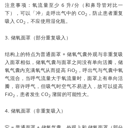
注意事项：氧流量至少 6 升/分（和鼻导管对比一
下），可以「冲」走呼出气中的 CO
，防止患者重复
2
吸入 CO
，不应使用湿化瓶。
2
3. 储氧面罩（部分重复吸入）
结构上的特点为普通面罩 + 储氧气囊外观与非重复吸
入面罩相似，储氧气囊与面罩之间没有单向活瓣，储
氧气囊内充满氧气从而提高 FiO
，呼出气与气囊中氧
2
气混合，当呼气流量大于氧流量时，面罩上有单向活
瓣，容许呼气，但吸气时空气不易进入，故可以提高
FiO
，患者发生 CO
潴留的可能性大。
2
2
4. 储氧面罩（非重复吸入）
它 = 普通面罩 + 储氧气囊。外观上和
储氧面罩（部分