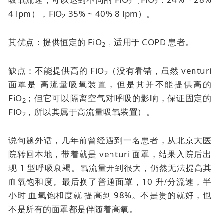
2
2
4 lpm），FiO
35% ~ 40% 8 lpm）。
2
其优点：提供恒定的 FiO
，适用于 COPD 患者。
2
缺点：不能提供高的 FiO
（没有看错，虽然
venturi
2
面罩是
高流量吸氧装置，但是其并不能提供高的
FiO
；但它可以隔离空气对呼吸的影响，保证固定的
2
FiO
，所以其属于高流量吸氧装置）。
2
说句题外话，几年前曾经遇到一名患者，从北京大医
院转回本地，带着就是
venturi 面罩
，结果入院后出
现 1 型呼吸衰竭。氧流量开到很大，仍然无法提高其
血氧饱和度。最后换了普通面罩，10 升/分流速，半
小时
血氧饱和度就
提高到 98%。不是贵的就好，也
不是所有的面罩都是伴随着高氧。