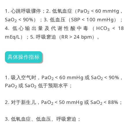
1. 心跳呼吸骤停；
2. 低氧血症（PaO
< 60 mmHg，
2
SaO
< 90%）；
3. 低血压（SBP < 100 mmHg）；
2
4. 低心输出量及代谢性酸中毒（HCO
< 18
3
mEq/L）；
5. 呼吸窘迫（RR > 24 bpm）。
具体操作指标
1. 吸入空气时，PaO
< 60 mmHg 或 SaO
< 90%，
2
2
PaO
或 SaO
低于预期水平；
2
2
2. 对于新生儿，PaO
< 50 mmHg 或 SaO
< 88%；
2
2
3. 低氧血症、低血压、呼吸窘迫；