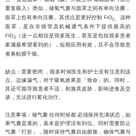
重复吸入）类似，
储氧气囊与面罩之间有单向活瓣，
面罩上也有单向活瓣。其优点是
更好控制 FiO
这种
2。
面罩，是在非插管及机械通气条件下提供最高的
FiO
（这一点相信是很多医生，甚至是包括很多患者
2
家属最希望看到的），短期应用有效，且不会导致患
者鼻粘膜干燥。
缺点：需要密闭 ，很多时候医生和护士没有注意到这
点。边缘漏气，对于吸氧效果是「致命」的。同时，
其还可能导致患者不适，刺激其皮肤，影响进食及交
谈，无法进行雾化治疗。
注意事项：储气囊
任何时候都
必须保持充满状态，如
果气囊是瘪的，基本是护理没有到位。同时需要防止
气囊「打折」，随时保持气囊自由膨胀，确保气囊与