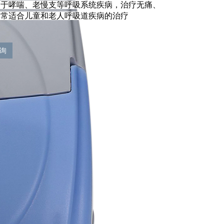
用于哮喘、老慢支等呼吸系统疾病，治疗无痛、
非常适合儿童和老人呼吸道疾病的治疗
询