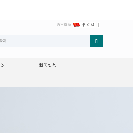
语言选择:
心
新闻动态