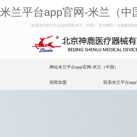
米兰平台app官网-米兰（中
欢迎访问米兰平台app官网-米兰（中国） 官方网站！全国服务热线：40
网站米兰平台app官网-米兰（中国）
招商加盟
联系米兰平台ap