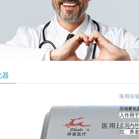
化器
医用压缩式
压缩雾化
入作用
是国内
院、养