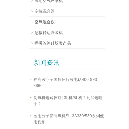
医用空气压缩机
空氧混合器
空氧混合仪
急救转运呼吸机
呼吸管路硅胶类产品
新闻资讯
神鹿医疗全国售后服务电话400-993-
6860
制氧机选购攻略| 3L机/5L机？到底选哪
个？
医用分子筛制氧机SL-3A330/530系列使
用视频