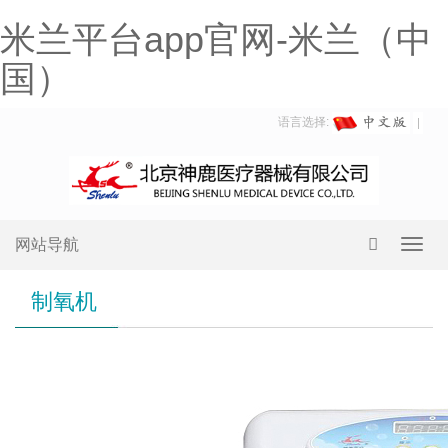
米兰平台app官网-米兰（中
国）
语言选择:
网站导航
Toggl
navig
制氧机