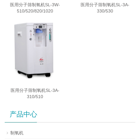
医用分子筛制氧机SL-3W-
医用分子筛制氧机SL-3A-
510/520/820/1020
330/530
医用分子筛制氧机SL-3A-
310/510
产品中心
制氧机