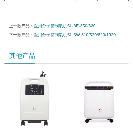
上一款产品：
医用分子筛制氧机SL-3E-350/320
下一款产品：
医用分子筛制氧机SL-3W-510/520/820/1020
其他产品