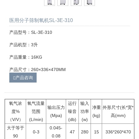
医用分子筛制氧机SL-3E-310
产品型号：SL-3E-310
产品机型：3升
产品重量：16KG
产品尺寸：260×336×470MM
产品咨询
氧气浓
氧气流量
运行
输入
输出压力
净重
外形尺寸(长*宽*
度%
范围
噪音
功率
(Mpa)
(kg)
高(mm)
（V/V）
(L/min)
(db)
(w)
大于等于
0.045-
0-3
47
280
15
336*260*470
90
0.08