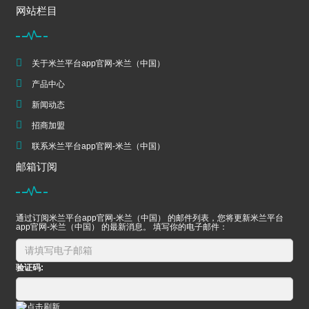
网站栏目
关于米兰平台app官网-米兰（中国）
产品中心
新闻动态
招商加盟
联系米兰平台app官网-米兰（中国）
邮箱订阅
通过订阅米兰平台app官网-米兰（中国） 的邮件列表，您将更新米兰平台
app官网-米兰（中国） 的最新消息。 填写你的电子邮件：
验证码: